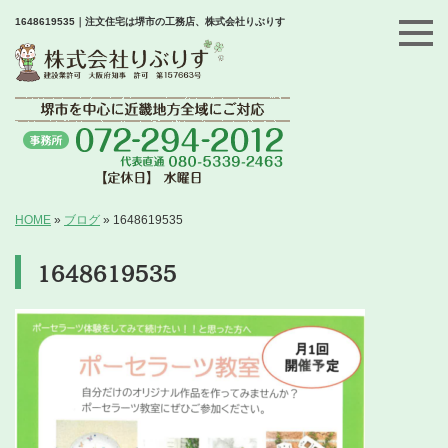
1648619535｜注文住宅は堺市の工務店、株式会社りぶりす
HOME
»
ブログ
»
1648619535
1648619535